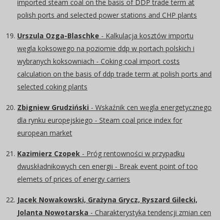
imported steam coal on the basis of DDP trade term at
polish ports and selected power stations and CHP plants
Urszula Ozga-Blaschke
- Kalkulacja kosztów importu
węgla koksowego na poziomie ddp w portach polskich i
wybranych koksowniach - Coking coal import costs
calculation on the basis of ddp trade term at polish ports and
selected coking plants
Zbigniew Grudziński
- Wskaźnik cen węgla energetycznego
dla rynku europejskiego - Steam coal price index for
european market
Kazimierz Czopek
- Próg rentowności w przypadku
dwuskładnikowych cen energii - Break event point of too
elemets of prices of energy carriers
Jacek Nowakowski, Grażyna Grycz, Ryszard Gilecki,
Jolanta Nowotarska
- Charakterystyka tendencji zmian cen