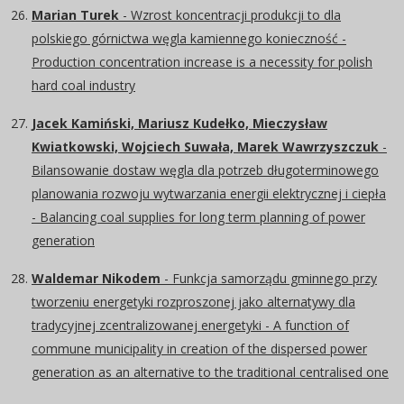
Marian Turek
- Wzrost koncentracji produkcji to dla
polskiego górnictwa węgla kamiennego konieczność -
Production concentration increase is a necessity for polish
hard coal industry
Jacek Kamiński, Mariusz Kudełko, Mieczysław
Kwiatkowski, Wojciech Suwała, Marek Wawrzyszczuk
-
Bilansowanie dostaw węgla dla potrzeb długoterminowego
planowania rozwoju wytwarzania energii elektrycznej i ciepła
- Balancing coal supplies for long term planning of power
generation
Waldemar Nikodem
- Funkcja samorządu gminnego przy
tworzeniu energetyki rozproszonej jako alternatywy dla
tradycyjnej zcentralizowanej energetyki - A function of
commune municipality in creation of the dispersed power
generation as an alternative to the traditional centralised one