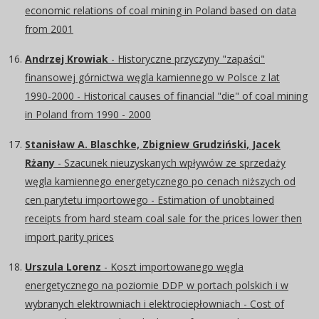
economic relations of coal mining in Poland based on data
from 2001
Andrzej Krowiak
- Historyczne przyczyny "zapaści"
finansowej górnictwa węgla kamiennego w Polsce z lat
1990-2000 - Historical causes of financial "die" of coal mining
in Poland from 1990 - 2000
Stanisław A. Blaschke, Zbigniew Grudziński, Jacek
Rżany
- Szacunek nieuzyskanych wpływów ze sprzedaży
węgla kamiennego energetycznego po cenach niższych od
cen parytetu importowego - Estimation of unobtained
receipts from hard steam coal sale for the prices lower then
import parity prices
Urszula Lorenz
- Koszt importowanego węgla
energetycznego na poziomie DDP w portach polskich i w
wybranych elektrowniach i elektrociepłowniach - Cost of