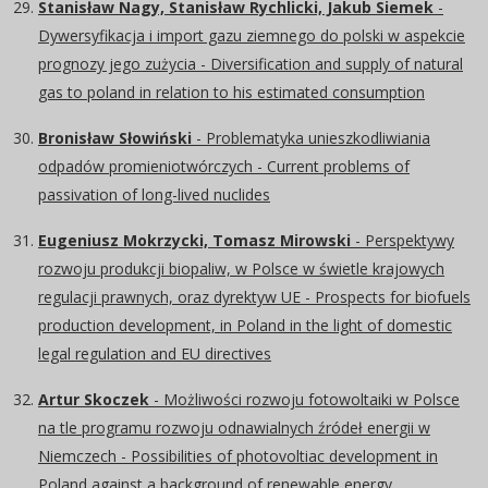
Stanisław Nagy, Stanisław Rychlicki, Jakub Siemek
-
Dywersyfikacja i import gazu ziemnego do polski w aspekcie
prognozy jego zużycia - Diversification and supply of natural
gas to poland in relation to his estimated consumption
Bronisław Słowiński
- Problematyka unieszkodliwiania
odpadów promieniotwórczych - Current problems of
passivation of long-lived nuclides
Eugeniusz Mokrzycki, Tomasz Mirowski
- Perspektywy
rozwoju produkcji biopaliw, w Polsce w świetle krajowych
regulacji prawnych, oraz dyrektyw UE - Prospects for biofuels
production development, in Poland in the light of domestic
legal regulation and EU directives
Artur Skoczek
- Możliwości rozwoju fotowoltaiki w Polsce
na tle programu rozwoju odnawialnych źródeł energii w
Niemczech - Possibilities of photovoltiac development in
Poland against a background of renewable energy