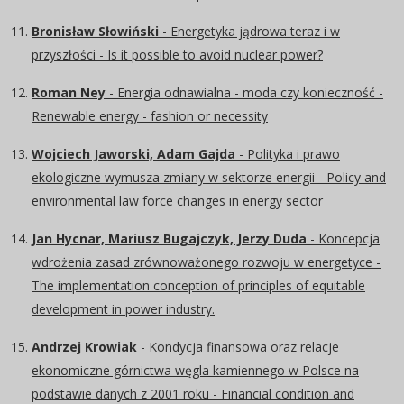
Bronisław Słowiński
- Energetyka jądrowa teraz i w
przyszłości - Is it possible to avoid nuclear power?
Roman Ney
- Energia odnawialna - moda czy konieczność -
Renewable energy - fashion or necessity
Wojciech Jaworski, Adam Gajda
- Polityka i prawo
ekologiczne wymusza zmiany w sektorze energii - Policy and
environmental law force changes in energy sector
Jan Hycnar, Mariusz Bugajczyk, Jerzy Duda
- Koncepcja
wdrożenia zasad zrównoważonego rozwoju w energetyce -
The implementation conception of principles of equitable
development in power industry.
Andrzej Krowiak
- Kondycja finansowa oraz relacje
ekonomiczne górnictwa węgla kamiennego w Polsce na
podstawie danych z 2001 roku - Financial condition and