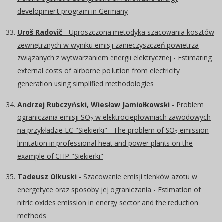
development program in Germany
Uroš Radovič
- Uproszczona metodyka szacowania kosztów
zewnętrznych w wyniku emisji zanieczyszczeń powietrza
związanych z wytwarzaniem energii elektrycznej - Estimating
external costs of airborne pollution from electricity
generation using simplified methodologies
Andrzej Rubczyński, Wiesław Jamiołkowski
- Problem
ograniczania emisji SO
w elektrociepłowniach zawodowych
2
na przykładzie EC "Siekierki" - The problem of SO
emission
2
limitation in professional heat and power plants on the
example of CHP "Siekierki"
Tadeusz Olkuski
- Szacowanie emisji tlenków azotu w
energetyce oraz sposoby jej ograniczania - Estimation of
nitric oxides emission in energy sector and the reduction
methods