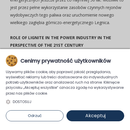
jest przez pełne wykorzystanie zasobów czynnych rejonów
wydobywczych tego paliwa oraz uruchomienie nowego
wielkiego zagłębia górniczo-energetycznego Legnica.
ROLE OF LIGNITE IN THE POWER INDUSTRY IN THE
PERSPECTIVE OF THE 21ST CENTURY
Key words: Power industry, lignite, mining, reserves, costs
Cenimy prywatność użytkowników
The lignite, with the bituminous coal, constitutes a strategic
Używamy plików cookie, aby poprawić jakość przeglądania,
fuel for the Polish economy. Within the last decade the share
wyświetlać reklamy lub treści dostosowane do indywidualnych
potrzeb użytkowników oraz analizować ruch na stronie. Kliknięcie
of lignite in the production of the electric power varied
przycisku „Akceptuj wszystkie” oznacza zgodę na wykorzystywanie
between 34.5% and 39.0% and it was definitely the cheapest
przez nas plików cookie.
source of energy. In 2001 the power plants using the lignite
DOSTOSUJ
had the combined installed power of 8833 MW, and that
constituted 25.5% of the installed power in Polish power
Akceptuj
Odrzuć
plants. The prospects of the lignite is closely tied to the
power industry since only 0.7% of it is used for the purposes