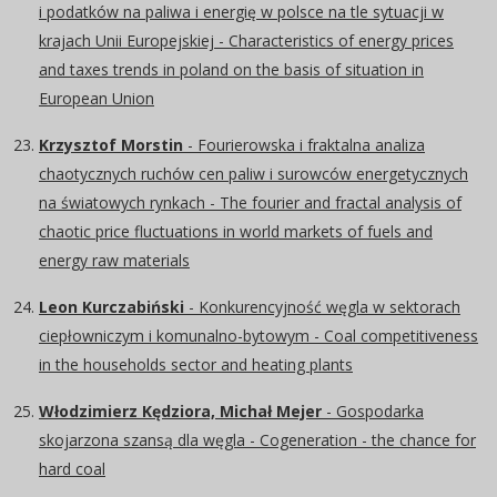
i podatków na paliwa i energię w polsce na tle sytuacji w
krajach Unii Europejskiej - Characteristics of energy prices
and taxes trends in poland on the basis of situation in
European Union
Krzysztof Morstin
- Fourierowska i fraktalna analiza
chaotycznych ruchów cen paliw i surowców energetycznych
na światowych rynkach - The fourier and fractal analysis of
chaotic price fluctuations in world markets of fuels and
energy raw materials
Leon Kurczabiński
- Konkurencyjność węgla w sektorach
ciepłowniczym i komunalno-bytowym - Coal competitiveness
in the households sector and heating plants
Włodzimierz Kędziora, Michał Mejer
- Gospodarka
skojarzona szansą dla węgla - Cogeneration - the chance for
hard coal