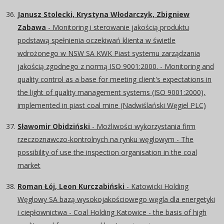
Janusz Stolecki, Krystyna Włodarczyk, Zbigniew
Zabawa
- Monitoring i sterowanie jakością produktu
podstawą spełnienia oczekiwań klienta w świetle
wdrożonego w NSW SA KWK Piast systemu zarządzania
jakością zgodnego z normą ISO 9001:2000. - Monitoring and
quality control as a base for meeting client's expectations in
the light of quality management systems (ISO 9001:2000),
implemented in piast coal mine (Nadwiślański Węgiel PLC)
Sławomir Obidziński
- Możliwości wykorzystania firm
rzeczoznawczo-kontrolnych na rynku węglowym - The
possibility of use the inspection organisation in the coal
market
Roman Łój, Leon Kurczabiński
- Katowicki Holding
Węglowy SA bazą wysokojakościowego węgla dla energetyki
i ciepłownictwa - Coal Holding Katowice - the basis of high