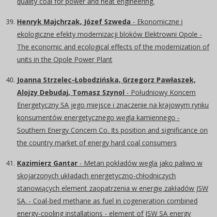
quality coal for power and heat engineering.
Henryk Majchrzak, Józef Szweda
- Ekonomiczne i
ekologiczne efekty modernizacji bloków Elektrowni Opole -
The economic and ecological effects of the modernization of
units in the Opole Power Plant
Joanna Strzelec-Łobodzińska, Grzegorz Pawłaszek,
Alojzy Debudaj, Tomasz Szynol
- Południowy Koncern
Energetyczny SA jego miejsce i znaczenie na krajowym rynku
konsumentów energetycznego węgla kamiennego -
Southern Energy Concern Co. Its position and significance on
the country market of energy hard coal consumers
Kazimierz Gantar
- Metan pokładów węgla jako paliwo w
skojarzonych układach energetyczno-chłodniczych
stanowiących element zaopatrzenia w energię zakładów JSW
SA. - Coal-bed methane as fuel in cogeneration combined
energy-cooling installations - element of JSW SA energy