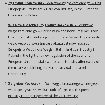
Zygmunt Borkowski -
Górnictwo węgla kamiennego w Unii
Europejskiej i w Polsce - Hard coal industry in the European
Union and in Poland
Wiesław Blaschke, Zygmunt Borkowski -
Górnictwo
węgla kamiennego w Polsce w świetle nowej regulacji rady
Unii Europejskiej dotyczącej pomocy państwa dla przemysłu
węglowego po wygaśnięciu traktatu ustanawiającego
Europejską Wspólnotę Węgla i Stali - Hard coal industry in
Poland in the light of a new regulation of the council of
European Union on state aid for coal industry after expiry of
the treaty establishing the European Coal and Steel
Community
Zbigniew Kozłowski -
Rola węgla brunatnego w energetyce
w perspektywie XXI wieku - Role of lignite in the power
industry in the perspective of the 21st century