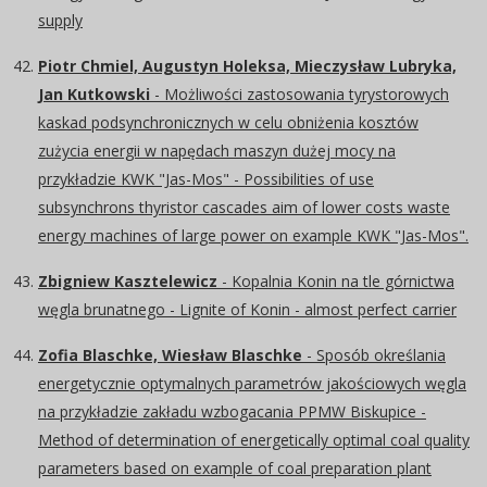
supply
Piotr Chmiel, Augustyn Holeksa, Mieczysław Lubryka,
Jan Kutkowski
- Możliwości zastosowania tyrystorowych
kaskad podsynchronicznych w celu obniżenia kosztów
zużycia energii w napędach maszyn dużej mocy na
przykładzie KWK "Jas-Mos" - Possibilities of use
subsynchrons thyristor cascades aim of lower costs waste
energy machines of large power on example KWK "Jas-Mos".
Zbigniew Kasztelewicz
- Kopalnia Konin na tle górnictwa
węgla brunatnego - Lignite of Konin - almost perfect carrier
Zofia Blaschke, Wiesław Blaschke
- Sposób określania
energetycznie optymalnych parametrów jakościowych węgla
na przykładzie zakładu wzbogacania PPMW Biskupice -
Method of determination of energetically optimal coal quality
parameters based on example of coal preparation plant