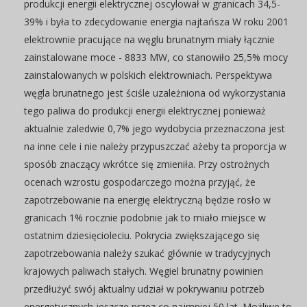
produkcji energii elektrycznej oscylował w granicach 34,5-
39% i była to zdecydowanie energia najtańsza W roku 2001
elektrownie pracujące na węglu brunatnym miały łącznie
zainstalowane moce - 8833 MW, co stanowiło 25,5% mocy
zainstalowanych w polskich elektrowniach. Perspektywa
węgla brunatnego jest ściśle uzależniona od wykorzystania
tego paliwa do produkcji energii elektrycznej ponieważ
aktualnie zaledwie 0,7% jego wydobycia przeznaczona jest
na inne cele i nie należy przypuszczać ażeby ta proporcja w
sposób znaczący wkrótce się zmieniła. Przy ostrożnych
ocenach wzrostu gospodarczego można przyjąć, że
zapotrzebowanie na energię elektryczną będzie rosło w
granicach 1% rocznie podobnie jak to miało miejsce w
ostatnim dziesięcioleciu. Pokrycia zwiększającego się
zapotrzebowania należy szukać głównie w tradycyjnych
krajowych paliwach stałych. Węgiel brunatny powinien
przedłużyć swój aktualny udział w pokrywaniu potrzeb
energetycznych jeszcze przez co najmniej 50 lat. Możliwe to