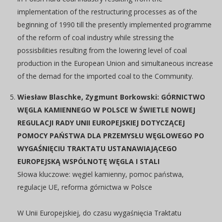
implementation of the restructuring processes as of the
beginning of 1990 till the presently implemented programme
of the reform of coal industry while stressing the
possisbilities resulting from the lowering level of coal
production in the European Union and simultaneous increase
of the demad for the imported coal to the Community.
Wiesław Blaschke, Zygmunt Borkowski: GÓRNICTWO
WĘGLA KAMIENNEGO W POLSCE W ŚWIETLE NOWEJ
REGULACJI RADY UNII EUROPEJSKIEJ DOTYCZĄCEJ
POMOCY PAŃSTWA DLA PRZEMYSŁU WĘGLOWEGO PO
WYGAŚNIĘCIU TRAKTATU USTANAWIAJĄCEGO
EUROPEJSKĄ WSPÓLNOTĘ WĘGLA I STALI
Słowa kluczowe: węgiel kamienny, pomoc państwa,
regulacje UE, reforma górnictwa w Polsce
W Unii Europejskiej, do czasu wygaśnięcia Traktatu