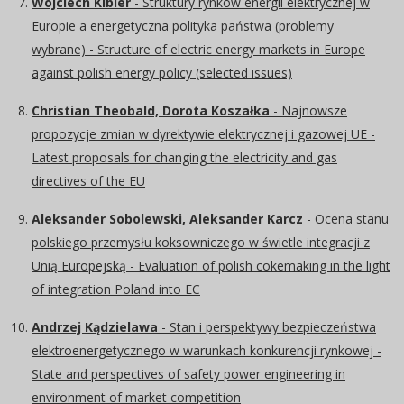
Wojciech Kibler
- Struktury rynków energii elektrycznej w
Europie a energetyczna polityka państwa (problemy
wybrane) - Structure of electric energy markets in Europe
against polish energy policy (selected issues)
Christian Theobald, Dorota Koszałka
- Najnowsze
propozycje zmian w dyrektywie elektrycznej i gazowej UE -
Latest proposals for changing the electricity and gas
directives of the EU
Aleksander Sobolewski, Aleksander Karcz
- Ocena stanu
polskiego przemysłu koksowniczego w świetle integracji z
Unią Europejską - Evaluation of polish cokemaking in the light
of integration Poland into EC
Andrzej Kądzielawa
- Stan i perspektywy bezpieczeństwa
elektroenergetycznego w warunkach konkurencji rynkowej -
State and perspectives of safety power engineering in
environment of market competition