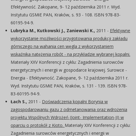
Efektywność. Zakopane, 9- 12 października 2011 r. Wyd.
Instytutu GSMiE PAN, Kraków, s. 93 - 108. ISBN 978-83-
60195-94-9.
Lubryka M., Kutkowski J., Zaniewski K.,
2011 -
Efektywne
wykorzystanie możliwości przygotowania produkcji zakładu
górniczego na wahania cen węgla z wykorzystaniem
wskaźnika natężenia robót - na przykładzie wybranej kopalni.
Materiały XXV Konferencji z cyklu: Zagadnienia surowców
energetycznych i energii w gospodarce krajowej. Surowce -
Energia - Efektywność. Zakopane, 9- 12 października 2011 r.
Wyd. Instytutu GSMiE PAN, Kraków, s. 131 - 139. ISBN 978-
83-60195-94-9.
Łach S.,
2011 -
Doświadczenia kopalni Borynia w
zagospodarowaniu gazu z odmetanowania oraz wdrożenia
projektu Wspólnych Wdrożeń (Joint- Implementation-JI) w
oparciu o protokół z Kioto.
Materiały XXV Konferencji z cyklu:
Zagadnienia surowców energetycznych i energii w