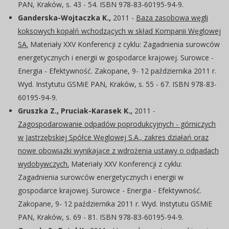
PAN, Kraków, s. 43 - 54. ISBN 978-83-60195-94-9.
Ganderska-Wojtaczka K.,
2011 -
Baza zasobowa węgli
koksowych kopalń wchodzących w skład Kompanii Węglowej
SA.
Materiały XXV Konferencji z cyklu: Zagadnienia surowców
energetycznych i energii w gospodarce krajowej. Surowce -
Energia - Efektywność. Zakopane, 9- 12 października 2011 r.
Wyd. Instytutu GSMiE PAN, Kraków, s. 55 - 67. ISBN 978-83-
60195-94-9.
Gruszka Z., Pruciak-Karasek K.,
2011 -
Zagospodarowanie odpadów poprodukcyjnych - górniczych
w Jastrzębskiej Spółce Węglowej S.A., zakres działań oraz
nowe obowiązki wynikające z wdrożenia ustawy o odpadach
wydobywczych.
Materiały XXV Konferencji z cyklu:
Zagadnienia surowców energetycznych i energii w
gospodarce krajowej. Surowce - Energia - Efektywność.
Zakopane, 9- 12 października 2011 r. Wyd. Instytutu GSMiE
PAN, Kraków, s. 69 - 81. ISBN 978-83-60195-94-9.