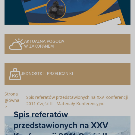
AKTUALNA POGODA
W ZAKOPANEM
JEDNOSTKI - PRZELICZNIKI
Strona
Spis referatów przedstawionych na XXV Konferencji
główna
2011 Część II - Materiały Konferencyjne
Spis referatów
przedstawionych na XXV