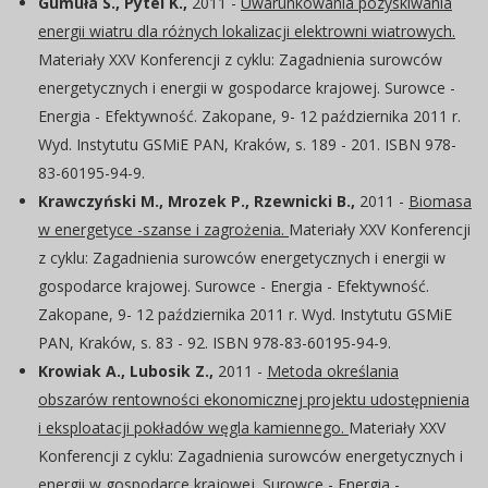
Gumuła S., Pytel K.,
2011 -
Uwarunkowania pozyskiwania
energii wiatru dla różnych lokalizacji elektrowni wiatrowych.
Materiały XXV Konferencji z cyklu: Zagadnienia surowców
energetycznych i energii w gospodarce krajowej. Surowce -
Energia - Efektywność. Zakopane, 9- 12 października 2011 r.
Wyd. Instytutu GSMiE PAN, Kraków, s. 189 - 201. ISBN 978-
83-60195-94-9.
Krawczyński M., Mrozek P., Rzewnicki B.,
2011 -
Biomasa
w energetyce -szanse i zagrożenia.
Materiały XXV Konferencji
z cyklu: Zagadnienia surowców energetycznych i energii w
gospodarce krajowej. Surowce - Energia - Efektywność.
Zakopane, 9- 12 października 2011 r. Wyd. Instytutu GSMiE
PAN, Kraków, s. 83 - 92. ISBN 978-83-60195-94-9.
Krowiak A., Lubosik Z.,
2011 -
Metoda określania
obszarów rentowności ekonomicznej projektu udostępnienia
i eksploatacji pokładów węgla kamiennego.
Materiały XXV
Konferencji z cyklu: Zagadnienia surowców energetycznych i
energii w gospodarce krajowej. Surowce - Energia -