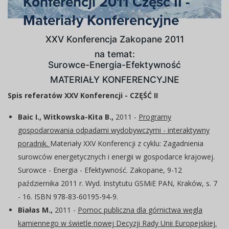
Konferencji 2011 Część II -
Materiały Konferencyjne
XXV Konferencja Zakopane 2011
na temat:
Surowce-Energia-Efektywność
MATERIAŁY KONFERENCYJNE
Spis referatów XXV Konferencji - CZĘŚĆ II
Baic I., Witkowska-Kita B.,
2011 -
Programy
gospodarowania odpadami wydobywczymi - interaktywny
poradnik.
Materiały XXV Konferencji z cyklu: Zagadnienia
surowców energetycznych i energii w gospodarce krajowej.
Surowce - Energia - Efektywność. Zakopane, 9-12
października 2011 r. Wyd. Instytutu GSMiE PAN, Kraków, s. 7
- 16. ISBN 978-83-60195-94-9.
Białas M.,
2011 -
Pomoc publiczna dla górnictwa węgla
kamiennego w świetle nowej Decyzji Rady Unii Europejskiej.