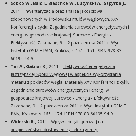
Sobko W., Baic I., Blaschke W., Lutyński A., Szpyrka J.,
2011 -
Inwentaryzacja oraz analiza jakościowa
zdeponowanych w środowisku mułów węglowych.
XXV
Konferencji z cyklu: Zagadnienia surowców energetycznych i
energii w gospodarce krajowej. Surowce - Energia -
Efektywność. Zakopane, 9- 12 października 2011 r. Wyd.
Instytutu GSMiE PAN, Kraków, s. 141 - 151. ISBN 978-83-
60195-94-9.
Tor A., Gatnar K.,
2011 -
Efektywność energetyczna
Jastrzębskiej Spółki Węglowej w aspekcie wykorzystania
metanu z pokładów węgla.
Materiały XXV Konferencji z cyklu:
Zagadnienia surowców energetycznych i energii w
gospodarce krajowej. Surowce - Energia - Efektywność.
Zakopane, 9- 12 października 2011 r. Wyd. Instytutu GSMiE
PAN, Kraków, s. 165 - 174. ISBN 978-83-60195-94-9.
Widerski R.,
2011 -
Wpływ energii jądrowej na
bezpieczeństwo dostaw energii elektrycznej,