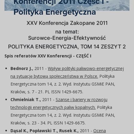
Konferencji 2011 Część I -
Polityka Energetyczna
XXV Konferencja Zakopane 2011
na temat:
Surowce-Energia-Efektywność
POLITYKA ENERGETYCZNA, TOM 14 ZESZYT 2
Spis referatów XXV Konferencji - CZĘŚĆ I
Bednorz J.,
2011 -
Wpływ polityki paliwowo-energetycznej
na sytuację bytową społeczeństwa w Polsce.
Polityka
Energetyczna tom 14, z. 2. Wyd. Instytutu GSMiE PAN,
Kraków, s. 7 - 21. PL ISSN 1429-6675.
Chmielniak T.,
2011 -
Szanse i bariery w rozwoju
technologii energetycznych paliw kopalnych.
Polityka
Energetyczna tom 14, z. 2. Wyd. Instytutu GSMiE PAN,
Kraków, s. 23 - 34. PL ISSN 1429-6675.
Dąsal K., Popławski T., Rusek K.,
2011 -
Ocena