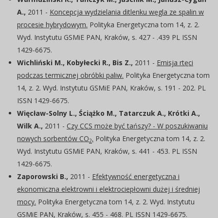
A.,
2011 -
Koncepcja wydzielania ditlenku węgla ze spalin w
procesie hybrydowym.
Polityka Energetyczna tom 14, z. 2.
Wyd. Instytutu GSMiE PAN, Kraków, s. 427 - .439 PL ISSN
1429-6675.
Wichliński M., Kobyłecki R., Bis Z.,
2011 -
Emisja rtęci
podczas termicznej obróbki paliw.
Polityka Energetyczna tom
14, z. 2. Wyd. Instytutu GSMiE PAN, Kraków, s. 191 - 202. PL
ISSN 1429-6675.
Więcław-Solny L., Ściążko M., Tatarczuk A., Krótki A.,
Wilk A.,
2011 -
Czy CCS może być tańszy? - W poszukiwaniu
nowych sorbentów CO
.
Polityka Energetyczna tom 14, z. 2.
2
Wyd. Instytutu GSMiE PAN, Kraków, s. 441 - 453. PL ISSN
1429-6675.
Zaporowski B.,
2011 -
Efektywność energetyczna i
ekonomiczna elektrowni i elektrociepłowni dużej i średniej
mocy.
Polityka Energetyczna tom 14, z. 2. Wyd. Instytutu
GSMiE PAN, Kraków, s. 455 - 468. PL ISSN 1429-6675.