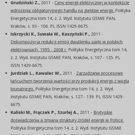
Grudziński Z.,
2011 -
Ceny energii elektrycznej w kontekście
wdrożenia obligatoryjnego handlu na giełdzie energii.
Polityka
Energetyczna tom 14, z. 2. Wyd. Instytutu GSMiE PAN,
Kraków, s. 93 - 106. PL ISSN 1429-6675.
Iskrzycki K., Suwała W., Kaszyński P.,
2011 -
Dekompozycja redukcji emisji dwutlenku siarki w polskich
elektrowniach, 1995 - 2008 r.
Polityka Energetyczna tom 14,
z. 2. Wyd. Instytutu GSMiE PAN, Kraków, s. 107 - 125. PL
ISSN 1429-6675.
Jurdziak L., Kawalec W.,
2011 -
Zarządzanie procesowe
łańcuchem tworzenia wartości przy produkcji energii z węgla
brunatnego.
Polityka Energetyczna tom 14, z. 2. Wyd.
Instytutu GSMiE PAN, Kraków, s. 127 - 139. PL ISSN 1429-
6675.
Kaliski M., Frączek P., Szurlej A.,
2011 -
Brytyjskie
doświadczenia a zmiana struktury źródeł energii w Polsce.
Polityka Energetyczna tom 14, z. 2. Wyd. Instytutu GSMiE