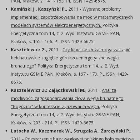
PAN, Kraków, s. 141 - 153. PL ISSN 1429-6675.
Kamiński J., Kaszyński P.,
2011 -
Wybrane problemy
implementacji zapotrzebowania na moc w matematycznych
modelach systemów elektroenergetycznych.
Polityka
Energetyczna tom 14, z. 2. Wyd. Instytutu GSMiE PAN,
Kraków, s. 155 - 166. PL ISSN 1429-6675.
Kasztelewicz Z.,
2011 -
Czy lubuskie złoża mogą zastąpić
bełchatowskie zagłębie górniczo-energetyczne węgla
brunatnego?
Polityka Energetyczna tom 14, z. 2. Wyd.
Instytutu GSMiE PAN, Kraków, s. 167 - 179. PL ISSN 1429-
6675.
Kasztelewicz Z.: Zajączkowski M.,
2011 -
Analiza
możliwości zagospodarowania złoża węgla brunatnego
"Rogóźno" w kontekście zgazowania węgla.
Polityka
Energetyczna tom 14, z. 2. Wyd. Instytutu GSMiE PAN,
Kraków, s. 203 - 214. PL ISSN 1429-6675.
Latocha W., Kaczmarek W., Strugała A., Żarczyński P.,
2011 -
Rozszerzenie bazy węglowej polskiego koksownictwa