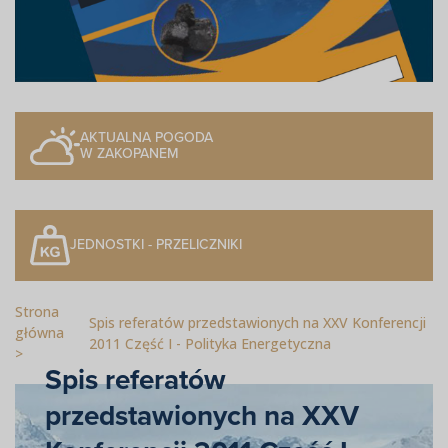
AKTUALNA POGODA
W ZAKOPANEM
JEDNOSTKI - PRZELICZNIKI
Strona
Spis referatów przedstawionych na XXV Konferencji
główna
2011 Część I - Polityka Energetyczna
Spis referatów
przedstawionych na XXV