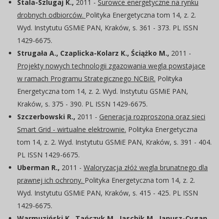
Stala-Szlugaj K.,
2011 -
Surowce energetyczne na rynku
drobnych odbiorców.
Polityka Energetyczna tom 14, z. 2.
Wyd. Instytutu GSMiE PAN, Kraków, s. 361 - 373. PL ISSN
1429-6675.
Strugała A., Czaplicka-Kolarz K., Ściążko M.,
2011 -
Projekty nowych technologii zgazowania węgla powstające
w ramach Programu Strategicznego NCBiR.
Polityka
Energetyczna tom 14, z. 2. Wyd. Instytutu GSMiE PAN,
Kraków, s. 375 - 390. PL ISSN 1429-6675.
Szczerbowski R.,
2011 -
Generacja rozproszona oraz sieci
Smart Grid - wirtualne elektrownie.
Polityka Energetyczna
tom 14, z. 2. Wyd. Instytutu GSMiE PAN, Kraków, s. 391 - 404.
PL ISSN 1429-6675.
Uberman R.,
2011 -
Waloryzacja złóż węgla brunatnego dla
prawnej ich ochrony.
Polityka Energetyczna tom 14, z. 2.
Wyd. Instytutu GSMiE PAN, Kraków, s. 415 - 425. PL ISSN
1429-6675.
Warmuziński K., Tańczyk M., Jaschik M., Janusz-Cygan