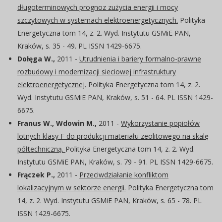
długoterminowych prognoz zużycia energii i mocy
szczytowych w systemach elektroenergetycznych.
Polityka
Energetyczna tom 14, z. 2. Wyd. Instytutu GSMiE PAN,
Kraków, s. 35 - 49. PL ISSN 1429-6675.
Dołęga W.,
2011 -
Utrudnienia i bariery formalno-prawne
rozbudowy i modernizacji sieciowej infrastruktury
elektroenergetycznej.
Polityka Energetyczna tom 14, z. 2.
Wyd. Instytutu GSMiE PAN, Kraków, s. 51 - 64. PL ISSN 1429-
6675.
Franus W., Wdowin M.,
2011 -
Wykorzystanie popiołów
lotnych klasy F do produkcji materiału zeolitowego na skalę
półtechniczną.
Polityka Energetyczna tom 14, z. 2. Wyd.
Instytutu GSMiE PAN, Kraków, s. 79 - 91. PL ISSN 1429-6675.
Frączek P.,
2011 -
Przeciwdziałanie konfliktom
lokalizacyjnym w sektorze energii.
Polityka Energetyczna tom
14, z. 2. Wyd. Instytutu GSMiE PAN, Kraków, s. 65 - 78. PL
ISSN 1429-6675.