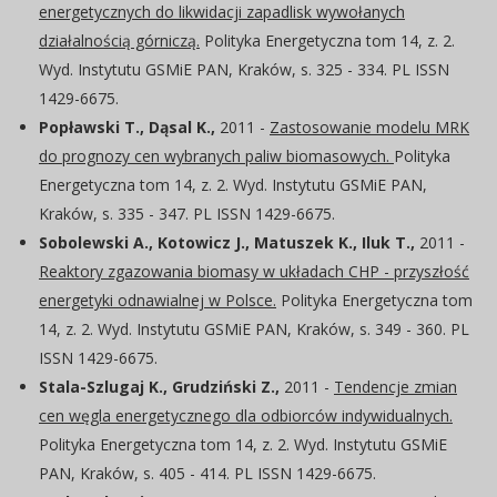
energetycznych do likwidacji zapadlisk wywołanych
działalnością górniczą.
Polityka Energetyczna tom 14, z. 2.
Wyd. Instytutu GSMiE PAN, Kraków, s. 325 - 334. PL ISSN
1429-6675.
Popławski T., Dąsal K.,
2011 -
Zastosowanie modelu MRK
do prognozy cen wybranych paliw biomasowych.
Polityka
Energetyczna tom 14, z. 2. Wyd. Instytutu GSMiE PAN,
Kraków, s. 335 - 347. PL ISSN 1429-6675.
Sobolewski A., Kotowicz J., Matuszek K., Iluk T.,
2011 -
Reaktory zgazowania biomasy w układach CHP - przyszłość
energetyki odnawialnej w Polsce.
Polityka Energetyczna tom
14, z. 2. Wyd. Instytutu GSMiE PAN, Kraków, s. 349 - 360. PL
ISSN 1429-6675.
Stala-Szlugaj K., Grudziński Z.,
2011 -
Tendencje zmian
cen węgla energetycznego dla odbiorców indywidualnych.
Polityka Energetyczna tom 14, z. 2. Wyd. Instytutu GSMiE
PAN, Kraków, s. 405 - 414. PL ISSN 1429-6675.