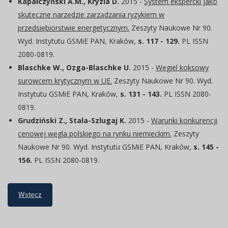
Kapałczyński A.M., Kryzia D.
2015 -
System ekspercki jako
skuteczne narzędzie zarządzania ryzykiem w
przedsiębiorstwie energetycznym.
Zeszyty Naukowe Nr 90.
Wyd. Instytutu GSMiE PAN, Kraków,
s. 117 - 129.
PL ISSN
2080-0819.
Blaschke W., Ozga-Blaschke U.
2015 -
Węgiel koksowy
surowcem krytycznym w UE.
Zeszyty Naukowe Nr 90. Wyd.
Instytutu GSMiE PAN, Kraków,
s. 131 - 143.
PL ISSN 2080-
0819.
Grudziński Z., Stala-Szlugaj K.
2015 -
Warunki konkurencji
cenowej węgla polskiego na rynku niemieckim.
Zeszyty
Naukowe Nr 90. Wyd. Instytutu GSMiE PAN, Kraków,
s. 145 -
156.
PL ISSN 2080-0819.
Wstecz