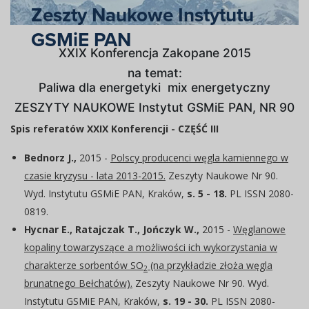
Zeszty Naukowe Instytutu
GSMiE PAN
XXIX Konferencja Zakopane 2015
na temat:
Paliwa dla energetyki  mix energetyczny
ZESZYTY NAUKOWE Instytut GSMiE PAN, NR 90
Spis referatów XXIX Konferencji - CZĘŚĆ III
Bednorz J.,
2015 -
Polscy producenci węgla kamiennego w
czasie kryzysu - lata 2013-2015.
Zeszyty Naukowe Nr 90.
Wyd. Instytutu GSMiE PAN, Kraków,
s. 5 - 18.
PL ISSN 2080-
0819.
Hycnar E., Ratajczak T., Jończyk W.,
2015 -
Węglanowe
kopaliny towarzyszące a możliwości ich wykorzystania w
charakterze sorbentów SO
(na przykładzie złoża węgla
2
brunatnego Bełchatów).
Zeszyty Naukowe Nr 90. Wyd.
Instytutu GSMiE PAN, Kraków,
s. 19 - 30.
PL ISSN 2080-