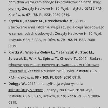
górnictwa węgla kamiennego lub produktów na bazie skały
płonnej.
Zeszyty Naukowe Nr 90. Wyd. Instytutu GSMiE PAN,
Kraków,
s. 67 - 78.
PL ISSN 2080-0819.
Kryzia D., Kopacz M., Orzechowska M.,
2015 -
Szacowanie emisji ditlenku węgla i zużycia oleju napędowego
w samochodach osobowych.
Zeszyty Naukowe Nr 90. Wyd.
Instytutu GSMiE PAN, Kraków,
s. 79 - 92.
PL ISSN 2080-
0819.
Krótki A., Więcław-Solny L., Tatarczuk A., Stec M.,
Śpiewak D., Wilk A., Spietz T., Chwoła T.,
2015 -
Badania
pilotowe procesu aminowego usuwania CO2 w Elektrowni
Jaworzno II.
Zeszyty Naukowe Nr 90. Wyd. Instytutu GSMiE
PAN, Kraków,
s. 93 - 103.
PL ISSN 2080-0819.
Dołęga W.,
2015 -
Intensyfikacja wykorzystania
infrastruktury sieciowej.
Zeszyty Naukowe Nr 90. Wyd.
Instytutu GSMiE PAN, Kraków,
s. 105 - 116.
PL ISSN 2080-
0819.