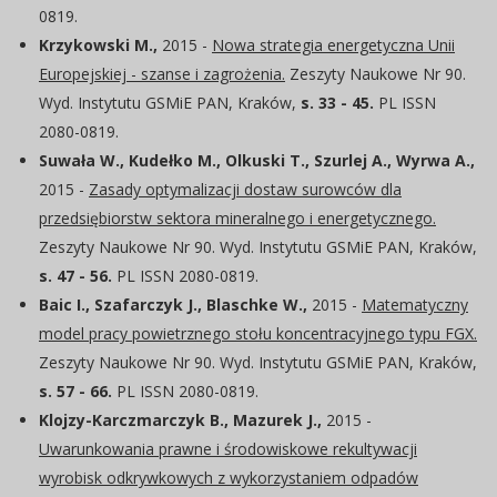
0819.
Krzykowski M.,
2015 -
Nowa strategia energetyczna Unii
Europejskiej - szanse i zagrożenia.
Zeszyty Naukowe Nr 90.
Wyd. Instytutu GSMiE PAN, Kraków,
s. 33 - 45.
PL ISSN
2080-0819.
Suwała W., Kudełko M., Olkuski T., Szurlej A., Wyrwa A.,
2015 -
Zasady optymalizacji dostaw surowców dla
przedsiębiorstw sektora mineralnego i energetycznego.
Zeszyty Naukowe Nr 90. Wyd. Instytutu GSMiE PAN, Kraków,
s. 47 - 56.
PL ISSN 2080-0819.
Baic I., Szafarczyk J., Blaschke W.,
2015 -
Matematyczny
model pracy powietrznego stołu koncentracyjnego typu FGX.
Zeszyty Naukowe Nr 90. Wyd. Instytutu GSMiE PAN, Kraków,
s. 57 - 66.
PL ISSN 2080-0819.
Klojzy-Karczmarczyk B., Mazurek J.,
2015 -
Uwarunkowania prawne i środowiskowe rekultywacji
wyrobisk odkrywkowych z wykorzystaniem odpadów