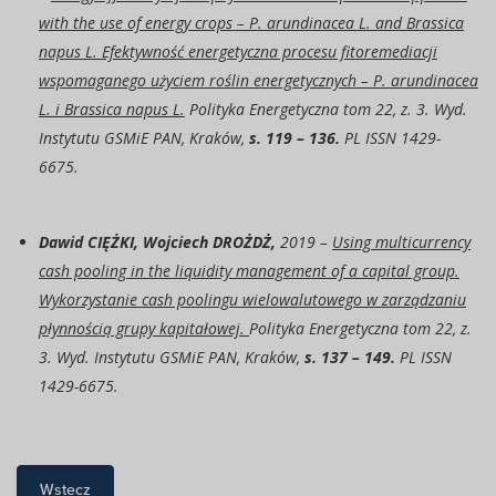
with the use of energy crops –
P. arundinacea
L. and
Brassica
napus
L.
Efektywność energetyczna procesu fitoremediacji
wspomaganego użyciem roślin energetycznych – P. arundinacea
L. i Brassica napus L.
Polityka Energetyczna tom 22, z. 3. Wyd.
Instytutu GSMiE PAN, Kraków,
s. 119 – 136.
PL ISSN 1429-
6675.
Dawid CIĘŻKI, Wojciech DROŻDŻ,
2019 –
Using multicurrency
cash pooling in the liquidity management of a capital group.
Wykorzystanie cash poolingu wielowalutowego w zarządzaniu
płynnością grupy kapitałowej.
Polityka Energetyczna tom 22, z.
3. Wyd. Instytutu GSMiE PAN, Kraków,
s. 137 – 149.
PL ISSN
1429-6675.
Wstecz