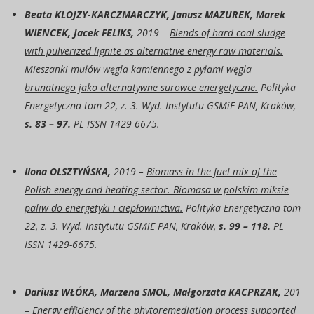
Beata KLOJZY-KARCZMARCZYK, Janusz MAZUREK, Marek
WIENCEK, Jacek FELIKS,
2019 –
Blends of hard coal sludge
with pulverized lignite as alternative energy raw materials.
Mieszanki mułów węgla kamiennego z pyłami węgla
brunatnego jako alternatywne surowce energetyczne
.
Polityka
Energetyczna tom 22, z. 3. Wyd. Instytutu GSMiE PAN, Kraków,
s. 83 – 97.
PL ISSN 1429-6675.
Ilona OLSZTYŃSKA,
2019 –
Biomass in the fuel mix of the
Polish energy and heating sector.
Biomasa w polskim miksie
paliw do energetyki i ciepłownictwa.
Polityka Energetyczna tom
22, z. 3. Wyd. Instytutu GSMiE PAN, Kraków,
s. 99 – 118.
PL
ISSN 1429-6675.
Dariusz WŁÓKA, Marzena SMOL, Małgorzata KACPRZAK,
201
–
Energy efficiency of the phytoremediation process supported