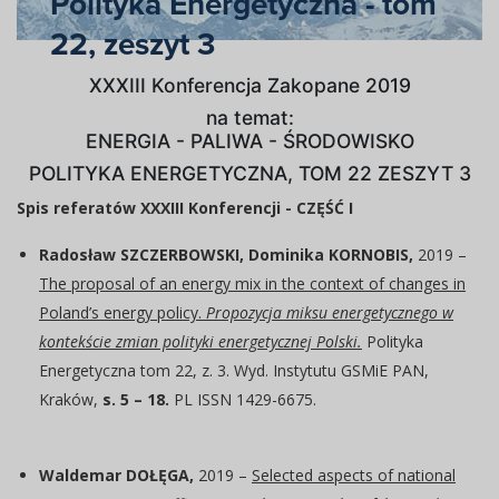
Polityka Energetyczna - tom
22, zeszyt 3
XXXIII Konferencja Zakopane 2019
na temat:
ENERGIA - PALIWA - ŚRODOWISKO
POLITYKA ENERGETYCZNA, TOM 22 ZESZYT 3
Spis referatów XXXIII Konferencji - CZĘŚĆ I
Radosław SZCZERBOWSKI, Dominika KORNOBIS,
2019 –
The proposal of an energy mix in the context of changes in
Poland’s energy policy.
Propozycja miksu energetycznego w
kontekście zmian polityki energetycznej Polski.
Polityka
Energetyczna tom 22, z. 3. Wyd. Instytutu GSMiE PAN,
Kraków,
s. 5 – 18.
PL ISSN 1429-6675.
Waldemar DOŁĘGA,
2019 –
Selected aspects of national