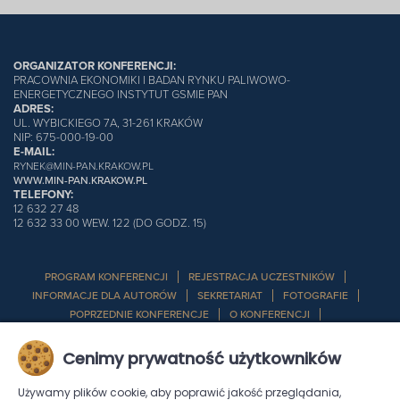
ORGANIZATOR KONFERENCJI:
PRACOWNIA EKONOMIKI I BADAN RYNKU PALIWOWO-
ENERGETYCZNEGO INSTYTUT GSMIE PAN
ADRES:
UL. WYBICKIEGO 7A, 31-261 KRAKÓW
NIP: 675-000-19-00
E-MAIL:
RYNEK@MIN-PAN.KRAKOW.PL
WWW.MIN-PAN.KRAKOW.PL
TELEFONY:
12 632 27 48
12 632 33 00 WEW. 122 (DO GODZ. 15)
PROGRAM KONFERENCJI
REJESTRACJA UCZESTNIKÓW
INFORMACJE DLA AUTORÓW
SEKRETARIAT
FOTOGRAFIE
POPRZEDNIE KONFERENCJE
O KONFERENCJI
WYBRANE ARTYKUŁY
SCHEMAT SERWISU
Cenimy prywatność użytkowników
Używamy plików cookie, aby poprawić jakość przeglądania,