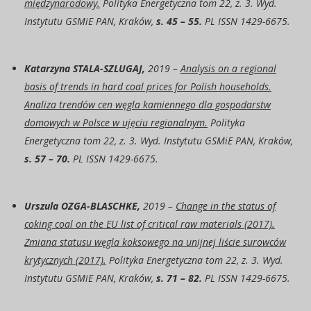
międzynarodowy.
Polityka Energetyczna tom 22, z. 3. Wyd.
Instytutu GSMiE PAN, Kraków,
s. 45 – 55.
PL ISSN 1429-6675.
Katarzyna STALA-SZLUGAJ,
2019 –
Analysis on a regional
basis of trends in hard coal prices for Polish households.
Analiza trendów cen węgla kamiennego dla gospodarstw
domowych w Polsce w ujęciu regionalnym.
Polityka
Energetyczna tom 22, z. 3. Wyd. Instytutu GSMiE PAN, Kraków,
s. 57 – 70.
PL ISSN 1429-6675.
Urszula OZGA-BLASCHKE,
2019 –
Change in the status of
coking coal on the EU list of critical raw materials (2017).
Zmiana statusu węgla koksowego na unijnej liście surowców
krytycznych (2017).
Polityka Energetyczna tom 22, z. 3. Wyd.
Instytutu GSMiE PAN, Kraków,
s. 71 – 82.
PL ISSN 1429-6675.