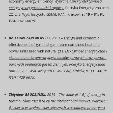
economy energy efficiency.
Wybrane aspekty efektywności
energetycznej gospodarki krajowej
.
Polityka Energetyczna tom
22, z. 3. Wyd. Instytutu GSMiE PAN, Kraków,
s. 19 – 31.
PL
ISSN 1429-6675.
Bolesław ZAPOROWSKI,
2019 –
Energy and economic
effectiveness of gas and gas-steam combined heat and
power units fired with natural gas.
Efektywność energetyczna i
ekonomiczna kogeneracyjnych bloków gazowych oraz gazowo-
parowych opalanych gazem ziemnym.
Polityka Energetycznaa
tom 22, z. 3. Wyd. Instytutu GSMiE PAN, Kraków,
s. 33 – 44.
PL
ISSN 1429-6675.
Zbigniew GRUDZIŃSKI,
2019 –
The value of 1 GJ of energy in
thermal coals assessed by the international market.
Wartość 1
GJ energii w węglach energetycznych wycenianych przez rynek