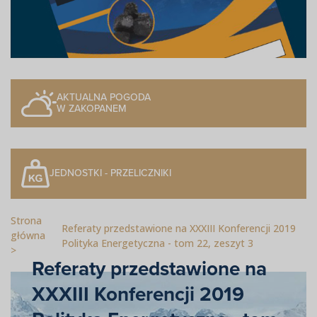
AKTUALNA POGODA
W ZAKOPANEM
JEDNOSTKI - PRZELICZNIKI
Strona
Referaty przedstawione na XXXIII Konferencji 2019
główna
Polityka Energetyczna - tom 22, zeszyt 3
Referaty przedstawione na
XXXIII Konferencji 2019