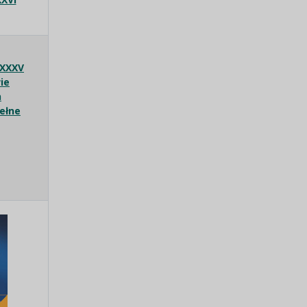
 XXXV
ie
h
pełne