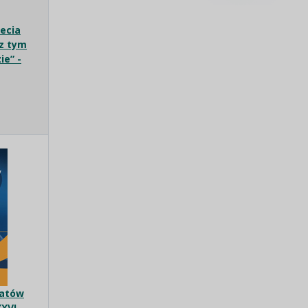
lecia
 z tym
ie” -
ratów
XVI