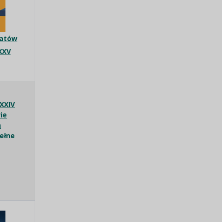
ratów
XXV
XXIV
ie
h
pełne