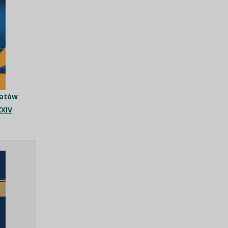
ratów
XIV