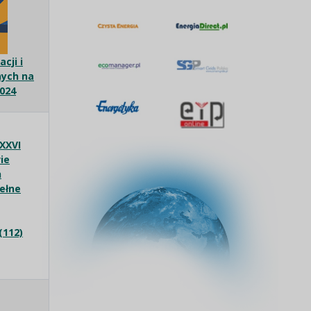
cji i
nych na
2024
XXVI
ie
h
pełne
(112)