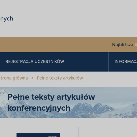
znych
Najbliższa
XXXIX Kon
REJESTRACJA UCZESTNIKÓW
INFORMAC
Strona główna
Pełne teksty artykułów
Pełne teksty artykułów
konferencyjnych