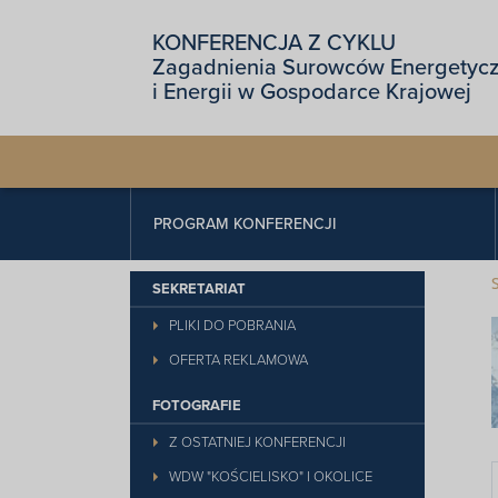
KONFERENCJA Z CYKLU
Zagadnienia Surowców Energetyc
i Energii w Gospodarce Krajowej
PROGRAM KONFERENCJI
SEKRETARIAT
PLIKI DO POBRANIA
OFERTA REKLAMOWA
FOTOGRAFIE
Z OSTATNIEJ KONFERENCJI
WDW "KOŚCIELISKO" I OKOLICE