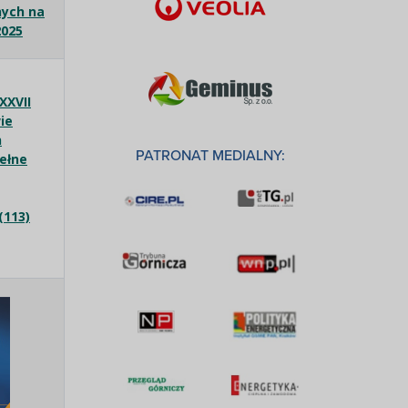
nych na
2025
XXVII
ie
h
PATRONAT MEDIALNY:
pełne
(113)