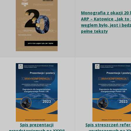
Monografia z okazji 20 
ARP – Katowice „Jak to
węglem było, jest i będz
pełne teksty
Spis prezentacji
Spis streszczeń refe
przedstawionych na XXXVI
wygłoszonych na XX