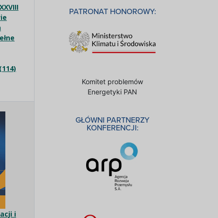
XVIII
PATRONAT HONOROWY:
ie
h
pełne
(114)
Komitet problemów
Energetyki PAN
GŁÓWNI PARTNERZY
KONFERENCJI:
cji i