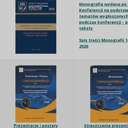
Monografia wydana po X
Konferencji na podstaw
tematów wygłoszonyc
podczas konferencji - 
teksty
Spis treści Monografii 1
2026
Prezentacje i postery
Streszczenia prezenta