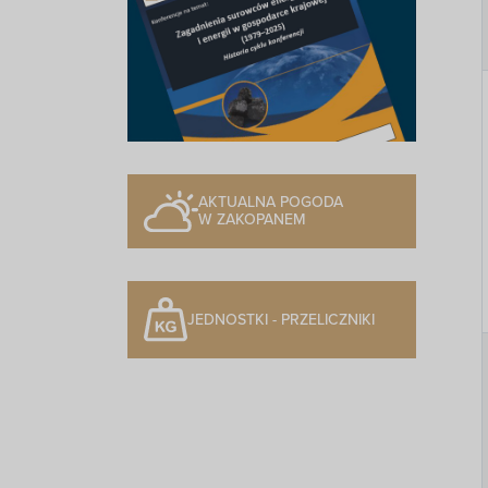
AKTUALNA POGODA
W ZAKOPANEM
JEDNOSTKI - PRZELICZNIKI