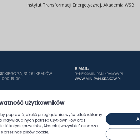
Instytut Transformacji Energetycznej, Akademia WSB
E-MAIL:
BICKIEGO 7A, 31-261 KRAKÓW
RYNEK@MIN-PAN.KRAKOW.PL
5-000-19-00
WWW.MIN-PAN.KRAKOW.PL
watność użytkowników
TNIKÓW
INFORMACJE DLA AUTORÓW
SEKRETARIAT
FOTOGRAFIE
P
WYBRANE ARTYKUŁY
SCHEMAT SERWISU
by poprawić jakość przeglądania, wyświetlać reklamy
A
o indywidualnych potrzeb użytkowników oraz
e. Kliknięcie przycisku „Akceptuj wszystkie” oznacza
 przez nas plików cookie.
s w celu świadczenia Państwu usług na najwyższym poziomie, w ty