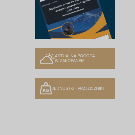
AKTUALNA POGODA
W ZAKOPANEM
JEDNOSTKI - PRZELICZNIKI