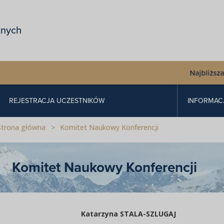
znych
Najbliższa
XXX
REJESTRACJA UCZESTNIKÓW
INFORMAC
Strona główna
Komitet Naukowy Konferencji
Komitet Naukowy Konferencji
Katarzyna STALA-SZLUGAJ