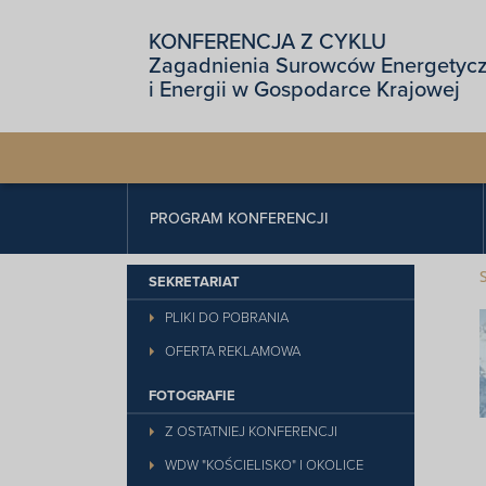
KONFERENCJA Z CYKLU
Zagadnienia Surowców Energetyc
i Energii w Gospodarce Krajowej
PROGRAM KONFERENCJI
SEKRETARIAT
PLIKI DO POBRANIA
OFERTA REKLAMOWA
FOTOGRAFIE
Z OSTATNIEJ KONFERENCJI
WDW "KOŚCIELISKO" I OKOLICE