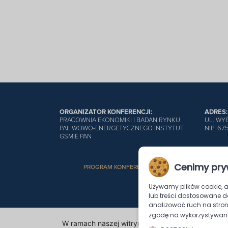
ORGANIZATOR KONFERENCJI:
ADRES:
PRACOWNIA EKONOMIKI I BADAN RYNKU
UL. WY
PALIWOWO-ENERGETYCZNEGO INSTYTUT
NIP: 67
GSMIE PAN
Cenimy pry
PROGRAM KONFERENCJI
REJESTRACJA UCZES
Używamy plików cookie, a
lub treści dostosowane d
analizować ruch na stroni
zgodę na wykorzystywanie
W ramach naszej witryny stosujemy pliki cookie