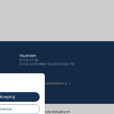
TELEFONY:
12 632 27 48
12 632 33 00 WEW. 122 (DO GODZ. 15)
OPRZEDNIE KONFERENCJE
O KONFERENCJI
kceptuj
Odrzuć
m w sposób dostosowany do indywidualnych