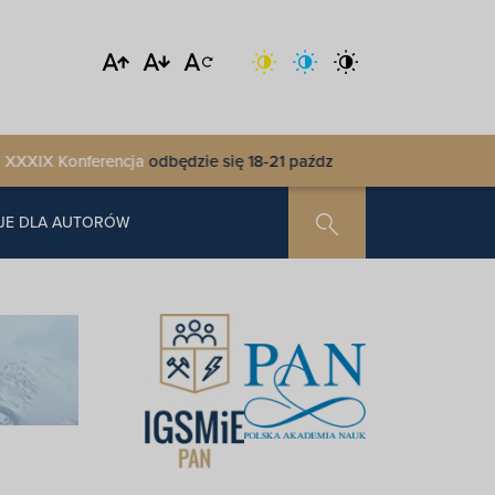
IX Konferencja
odbędzie się 18-21 października 2026 r. w AMW Re
JE DLA AUTORÓW